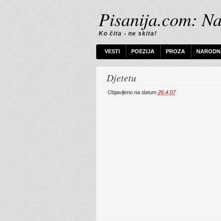
Pisanija.com: Na
Ko čita - ne skita!
VESTI
POEZIJA
PROZA
NARODNA
Djetetu
Objavljeno na datum
26.4.07