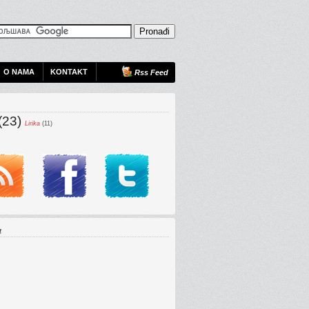
O NAMA
KONTAKT
Rss Feed
(23)
Lirika
(11)
a