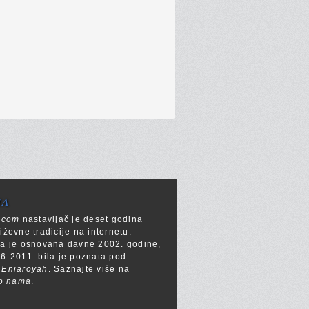
MA
a.com
nastavljač je deset godina
iževne tradicije na internetu.
ca je osnovana davne 2002. godine,
6-2011. bila je poznata pod
m
Eniaroyah
. Saznajte više na
o nama
.