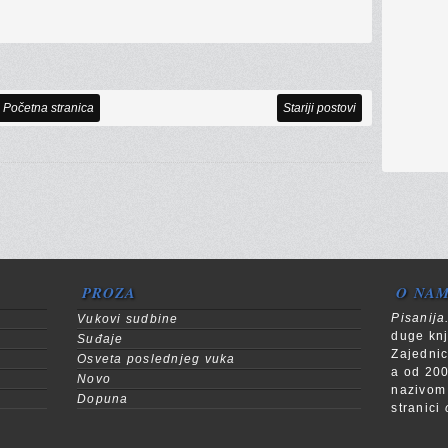
Početna stranica
Stariji postovi
PROZA
O NA
Pisanij
Vukovi sudbine
duge knj
Suđaje
Zajedni
Osveta poslednjeg vuka
a od 200
Novo
nazivo
Dopuna
stranici