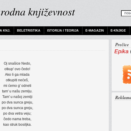
rodna književnost
 KNJ.
BELETRISTIKA
ISTORIJA I TEORIJA
E-MAGAZIN
E-KNJIGE
Prečice
Epika
Oj snašice Nedo,
otkup' ovo čedo!
Ako li ga mlada
otkupiti nećeš,
mi ćemo g' odneti
tam' u našu zemlju.
Reklam
Tam' u našoj zemlji
po dva sunca greju,
po dva sunca greju,
po dva vetra veju;
čedo nama treba,
kao struk bosiljka.