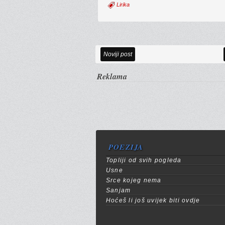
Lirika
Noviji post
Reklama
POEZIJA
Topliji od svih pogleda
Usne
Srce kojeg nema
Sanjam
Hoćeš li još uvijek biti ovdje